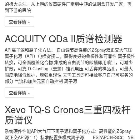
的极大关注。从上游的仪器硬件厂商到中游的试剂盒开发厂家，再
到下游的医院
查看详情 »
ACQUITY QDa II质谱检测器
API离子源和离子化方法： 自由调节高性能的ZSpray双正交大气压
离子化源（API）电喷雾接口，获得良好的鲁棒性和可靠性 离子极性
转换，可全面覆盖化合物 集成的自由调节的即插即用喷针，可减少
扩散，可靠 D-Clusting（去簇）锥孔电压 可丢弃的样品孔，可最大
限度地降低维护，增强重现性 无需工具即可接触客户自己可服务的
部分 气流和加热元素自动控制 离子源
查看详情 »
Xevo TQ-S Cronos三重四极杆
质谱仪
系统硬件性能API大气压下离子源和离子化方式：高性能的ZSpray
双正交API源：1）标准配置多模式离子源——ESI/APCI/ESCi； NB-