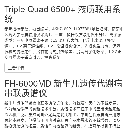
Triple Quad 6500+ 液质联用系
统
参考招标参数：项目编号：JSHC-2021110778B1项目名称：南京中
医药大学液质联用仪采购1、三重四极杆液质联用仪部分1.1 离子源
类型：标配电喷雾离子源（ESI源）和大气压化学电离源（APCI
源）；1.2 离子源性能：1.2.1常温喷雾设计，先喷雾后加热，保障
喷雾气流稳定性；另有辅助气加热聚焦，提高离子化效率；1.2.2正
交喷雾离子垂直引入，提高系统
查看详情 »
FH-6000MD 新生儿遗传代谢病
串联质谱仪
新生儿遗传代谢病串联质谱仪近年来，随着精准医疗的不断发展，
作为精准诊疗的高新技术平台，质谱技术在临床中的应用也越来越
深入和广泛。虽然同国外尤其是北美相比，中国在临床质谱应用方
面起步较晚，但得益于国内对高端医疗技术需求的不断增强，以及
融投资渠道的拓展，质谱作为检验界的新贵，在近两年得到了行业