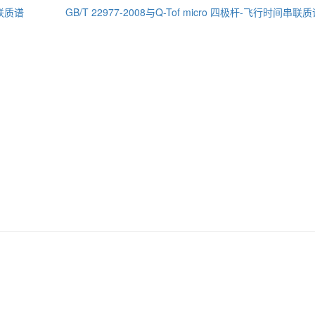
串联质谱
GB/T 22977-2008与Q-Tof micro 四极杆-飞行时间串联