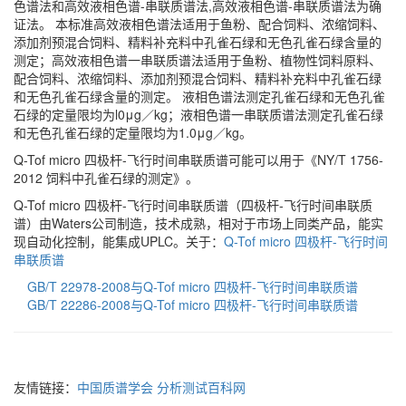
色谱法和高效液相色谱-串联质谱法,高效液相色谱-串联质谱法为确
证法。 本标准高效液相色谱法适用于鱼粉、配合饲料、浓缩饲料、
添加剂预混合饲料、精料补充料中孔雀石绿和无色孔雀石绿含量的
测定；高效液相色谱一串联质谱法适用于鱼粉、植物性饲料原料、
配合饲料、浓缩饲料、添加剂预混合饲料、精料补充料中孔雀石绿
和无色孔雀石绿含量的测定。 液相色谱法测定孔雀石绿和无色孔雀
石绿的定量限均为l0μg／kg；液相色谱一串联质谱法测定孔雀石绿
和无色孔雀石绿的定量限均为1.0μg／kg。
Q-Tof micro 四极杆-飞行时间串联质谱可能可以用于《NY/T 1756-
2012 饲料中孔雀石绿的测定》。
Q-Tof micro 四极杆-飞行时间串联质谱（四极杆-飞行时间串联质
谱）由Waters公司制造，技术成熟，相对于市场上同类产品，能实
现自动化控制，能集成UPLC。关于：
Q-Tof micro 四极杆-飞行时间
串联质谱
GB/T 22978-2008与Q-Tof micro 四极杆-飞行时间串联质谱
GB/T 22286-2008与Q-Tof micro 四极杆-飞行时间串联质谱
友情链接：
中国质谱学会
分析测试百科网