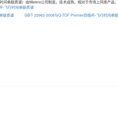
杆-飞行时间串联质谱）由Waters公司制造，技术成熟，相对于市场上同类产品
r四极杆-飞行时间串联质谱
时间串联质谱
GB/T 22962-2008与Q-TOF Premier四极杆-飞行时间