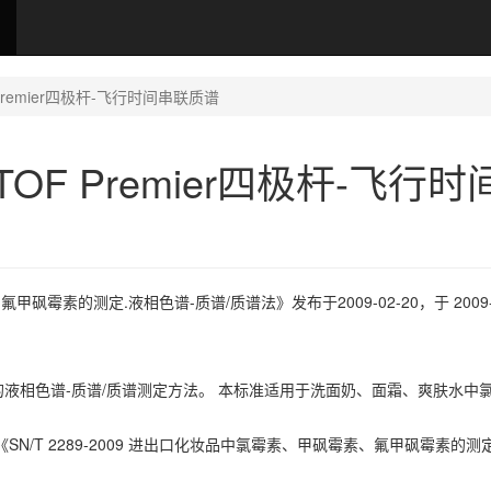
OF Premier四极杆-飞行时间串联质谱
Q-TOF Premier四极杆-飞行
氟甲砜霉素的测定.液相色谱-质谱/质谱法》发布于2009-02-20，于 2009-0
液相色谱-质谱/质谱测定方法。 本标准适用于洗面奶、面霜、爽肤水中
于《SN/T 2289-2009 进出口化妆品中氯霉素、甲砜霉素、氟甲砜霉素的测