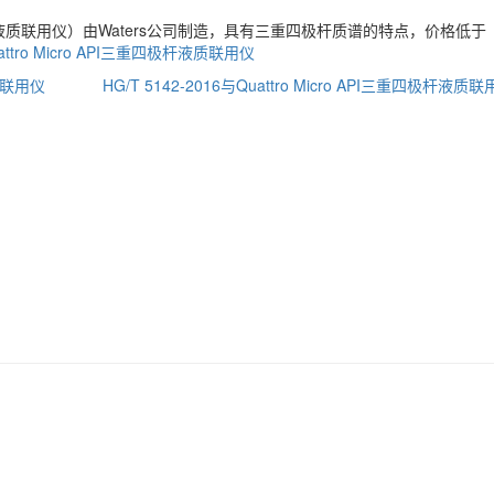
重四极杆液质联用仪）由Waters公司制造，具有三重四极杆质谱的特点，价格低于
attro Micro API三重四极杆液质联用仪
液质联用仪
HG/T 5142-2016与Quattro Micro API三重四极杆液质