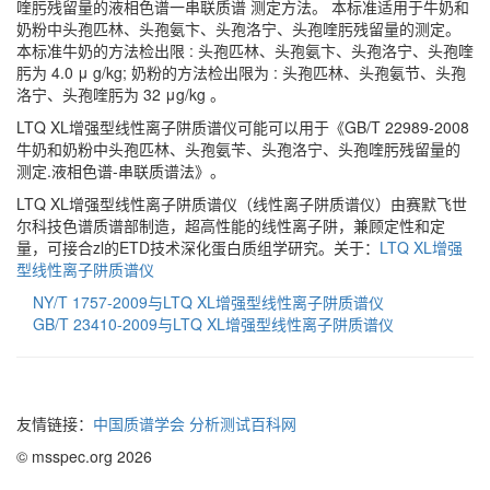
喹肟残留量的液相色谱一串联质谱 测定方法。 本标准适用于牛奶和
奶粉中头孢匹林、头孢氨卞、头孢洛宁、头孢喹肟残留量的测定。
本标准牛奶的方法检出限 : 头孢匹林、头孢氨卞、头孢洛宁、头孢喹
肟为 4.0 μ g/kg; 奶粉的方法检出限为 : 头孢匹林、头孢氨节、头孢
洛宁、头孢喹肟为 32 μg/kg 。
LTQ XL增强型线性离子阱质谱仪可能可以用于《GB/T 22989-2008
牛奶和奶粉中头孢匹林、头孢氨苄、头孢洛宁、头孢喹肟残留量的
测定.液相色谱-串联质谱法》。
LTQ XL增强型线性离子阱质谱仪（线性离子阱质谱仪）由赛默飞世
尔科技色谱质谱部制造，超高性能的线性离子阱，兼顾定性和定
量，可接合zl的ETD技术深化蛋白质组学研究。关于：
LTQ XL增强
型线性离子阱质谱仪
NY/T 1757-2009与LTQ XL增强型线性离子阱质谱仪
GB/T 23410-2009与LTQ XL增强型线性离子阱质谱仪
友情链接：
中国质谱学会
分析测试百科网
© msspec.org 2026